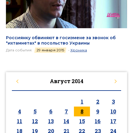
Россиянку обвиняют в госизмене за звонок об
"ихтамнетах" в посольство Украины
Дата события:
29 января 2015
•
Хроника
Август
2014
1
2
3
4
5
6
7
8
9
10
11
12
13
14
15
16
17
18
19
20
21
22
23
24