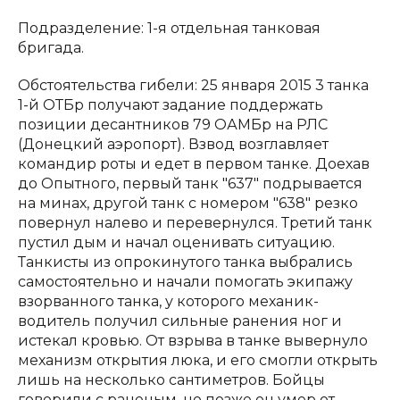
Подразделение: 1-я отдельная танковая
бригада.
Обстоятельства гибели: 25 января 2015 3 танка
1-й ОТБр получают задание поддержать
позиции десантников 79 ОАМБр на РЛС
(Донецкий аэропорт). Взвод возглавляет
командир роты и едет в первом танке. Доехав
до Опытного, первый танк "637" подрывается
на минах, другой танк с номером "638" резко
повернул налево и перевернулся. Третий танк
пустил дым и начал оценивать ситуацию.
Танкисты из опрокинутого танка выбрались
самостоятельно и начали помогать экипажу
взорванного танка, у которого механик-
водитель получил сильные ранения ног и
истекал кровью. От взрыва в танке вывернуло
механизм открытия люка, и его смогли открыть
лишь на несколько сантиметров. Бойцы
говорили с раненым, но позже он умер от