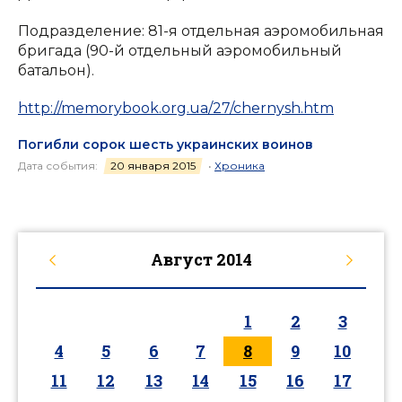
Подразделение: 81-я отдельная аэромобильная
бригада (90-й отдельный аэромобильный
батальон).
http://memorybook.org.ua/27/chernysh.htm
Погибли сорок шесть украинских воинов
Дата события:
20 января 2015
•
Хроника
Август
2014
1
2
3
4
5
6
7
8
9
10
11
12
13
14
15
16
17