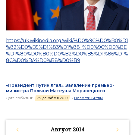
https://uk.wikipedia.org/wiki/%D0%9C%D0%B0%D1
%82%D0%B5%D1%83%D1%88_%D0%9C%D0%BE
%D1%80%D0%B0%D0%B2%D0%B5%D1%86%D1%
8C%D0%BA%D0%B8%D0%B9
«Президент Путин лгал». Заявление премьер-
министра Польши Матеуша Моравецкого
Дата события:
29 декабря 2019
•
Новости Битвы
Август
2014