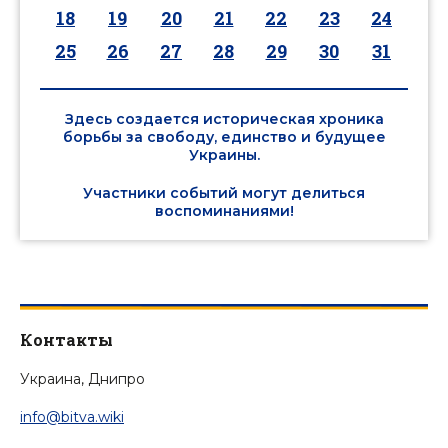
18
19
20
21
22
23
24
25
26
27
28
29
30
31
Здесь создается историческая хроника
борьбы за свободу, единство и будущее
Украины.
Участники событий могут делиться
воспоминаниями!
Контакты
Украина, Днипро
info@bitva.wiki