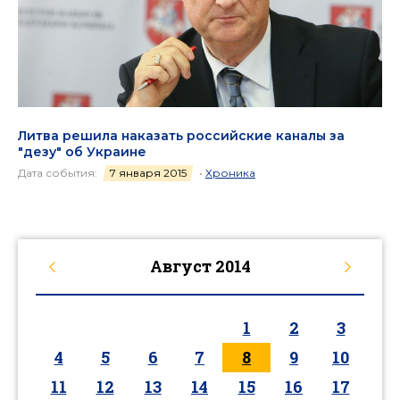
Литва решила наказать российские каналы за
"дезу" об Украине
Дата события:
7 января 2015
•
Хроника
Август
2014
1
2
3
4
5
6
7
8
9
10
11
12
13
14
15
16
17