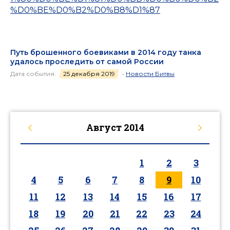
%D0%BE%D0%B2%D0%B8%D1%87
Путь брошенного боевиками в 2014 году танка
удалось проследить от самой России
Дата события:
25 декабря 2019
•
Новости Битвы
Август
2014
1
2
3
4
5
6
7
8
9
10
11
12
13
14
15
16
17
18
19
20
21
22
23
24