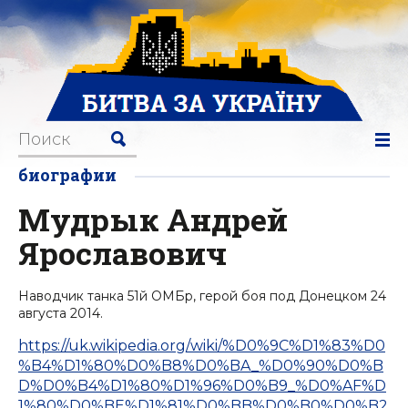
биографии
Мудрык Андрей
Ярославович
Наводчик танка 51й ОМБр, герой боя под Донецком 24
августа 2014.
https://uk.wikipedia.org/wiki/%D0%9C%D1%83%D0
%B4%D1%80%D0%B8%D0%BA_%D0%90%D0%B
D%D0%B4%D1%80%D1%96%D0%B9_%D0%AF%D
1%80%D0%BE%D1%81%D0%BB%D0%B0%D0%B2