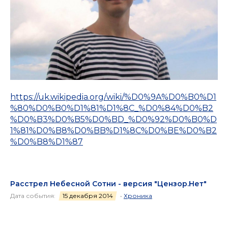
https://uk.wikipedia.org/wiki/%D0%9A%D0%B0%D1
%80%D0%B0%D1%81%D1%8C_%D0%84%D0%B2
%D0%B3%D0%B5%D0%BD_%D0%92%D0%B0%D
1%81%D0%B8%D0%BB%D1%8C%D0%BE%D0%B2
%D0%B8%D1%87
Расстрел Небесной Сотни - версия "Цензор.Нет"
Дата события:
15 декабря 2014
•
Хроника