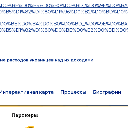
F%D1%80%D0%BE%D0%B4%D0%B0%D0%BD_%D0%9E%D0%B
0%B5%D1%82%D1%80%D1%96%D0%B2%D0%BD%D0%
%D1%80%D0%BE%D0%B4%D0%B0%D0%BD,_%D0%9E%D0%B
0%B5%D1%82%D1%80%D0%BE%D0%B2%D0%BD%D0
ие расходов украинцев над их доходами
Интерактивная карта
Процессы
Биографии
Партнеры