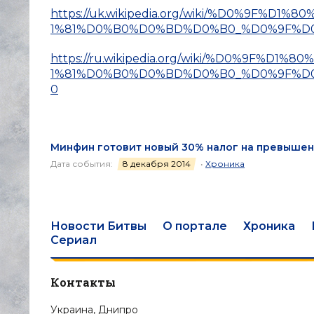
https://uk.wikipedia.org/wiki/%D0%9
1%81%D0%B0%D0%BD%D0%B0_%D0%9F%D
https://ru.wikipedia.org/wiki/%D0%9F
1%81%D0%B0%D0%BD%D0%B0_%D0%9F%D
0
Минфин готовит новый 30% налог на превышен
Дата события:
8 декабря 2014
•
Хроника
Новости Битвы
О портале
Хроника
Сериал
Контакты
Украина, Днипро