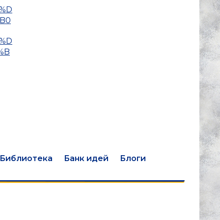
A%D
B0
A%D
%B
Библиотека
Банк идей
Блоги