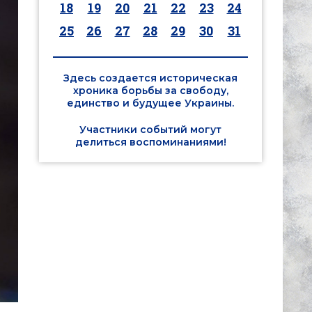
18
19
20
21
22
23
24
25
26
27
28
29
30
31
Здесь создается историческая
хроника борьбы за свободу,
единство и будущее Украины.
Участники событий могут
делиться воспоминаниями!