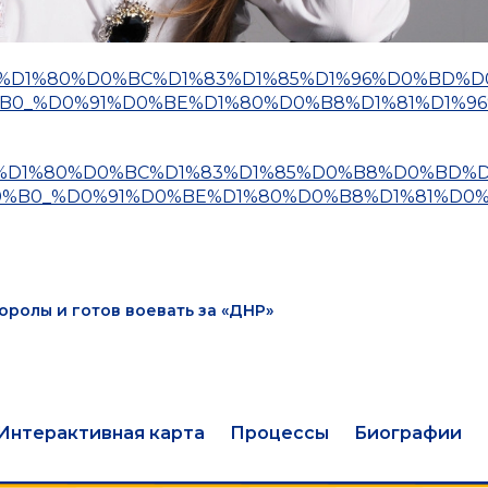
%D0%BE%D1%80%D0%BC%D1%83%D1%85%D1%96%D0%BD%
B0_%D0%91%D0%BE%D1%80%D0%B8%D1%81%D1%9
%D0%BE%D1%80%D0%BC%D1%83%D1%85%D0%B8%D0%BD%
0%B0_%D0%91%D0%BE%D1%80%D0%B8%D1%81%D0
ролы и готов воевать за «ДНР»
Интерактивная карта
Процессы
Биографии