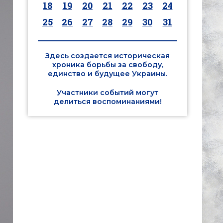
18
19
20
21
22
23
24
25
26
27
28
29
30
31
Здесь создается историческая
хроника борьбы за свободу,
единство и будущее Украины.
Участники событий могут
делиться воспоминаниями!