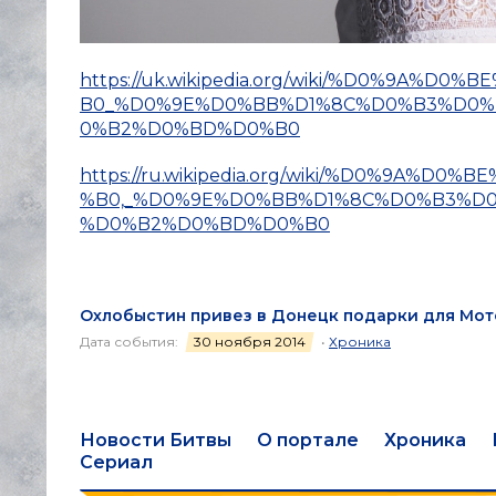
https://uk.wikipedia.org/wiki/%D0%9A
B0_%D0%9E%D0%BB%D1%8C%D0%B3%D0%
0%B2%D0%BD%D0%B0
https://ru.wikipedia.org/wiki/%D0%9A
%B0,_%D0%9E%D0%BB%D1%8C%D0%B3%D
%D0%B2%D0%BD%D0%B0
Охлобыстин привез в Донецк подарки для Мото
Дата события:
30 ноября 2014
•
Хроника
Новости Битвы
О портале
Хроника
Сериал