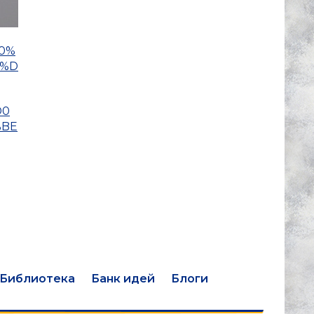
D0%
6%D
D0
%BE
Библиотека
Банк идей
Блоги