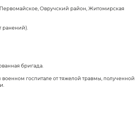
 с. Первомайское, Овручский район, Житомирская
т ранений).
ованная бригада.
м военном госпитале от тяжелой травмы, полученной
и.