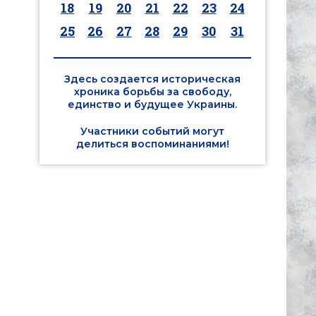
18
19
20
21
22
23
24
25
26
27
28
29
30
31
Здесь создается историческая
хроника борьбы за свободу,
единство и будущее Украины.
Участники событий могут
делиться воспоминаниями!