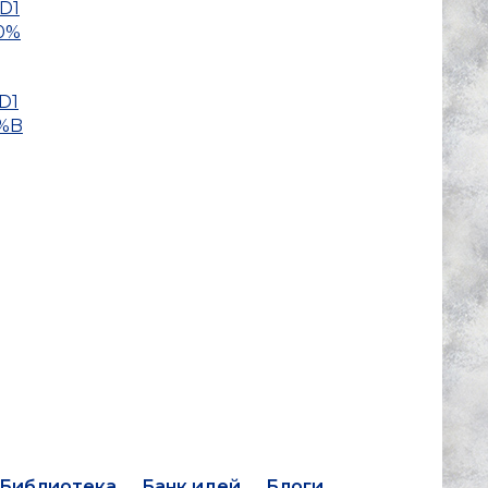
D1
0%
D1
%B
Библиотека
Банк идей
Блоги