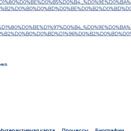
D1%8B%D1%80%D0%BE%D0%B5%D0%B4,_%D0%9E%D0%BA%
0%B2%D0%B0%D0%BD%D0%BE%D0%B2%D0%BD%D
%D0%B8%D1%80%D0%BE%D1%97%D0%B4_%D0%9E%D0%BA%
0%B2%D0%B0%D0%BD%D1%96%D0%B2%D0%BD%D0
нко
Интерактивная карта
Процессы
Биографии