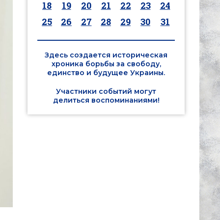
18
19
20
21
22
23
24
25
26
27
28
29
30
31
Здесь создается историческая
хроника борьбы за свободу,
единство и будущее Украины.
Участники событий могут
делиться воспоминаниями!