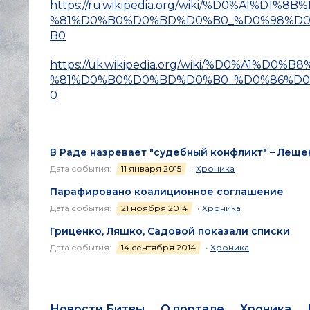
https://ru.wikipedia.org/wiki/%D0%A1%
%81%D0%B0%D0%BD%D0%B0_%D0%98%D
B0
https://uk.wikipedia.org/wiki/%D0%A1
%81%D0%B0%D0%BD%D0%B0_%D0%86%D
0
В Раде назревает "судебный конфликт" – Леще
Дата события:
11 января 2015
•
Хроника
Парафировано коалиционное соглашение
Дата события:
21 ноября 2014
•
Хроника
Гриценко, Ляшко, Садовой показали списки
Дата события:
14 сентября 2014
•
Хроника
Новости Битвы
О портале
Хроника