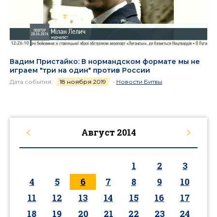
Вадим Пристайко: В нормандском формате мы не
играем "три на один" против России
Дата события:
18 ноября 2019
•
Новости Битвы
Август
2014
1
2
3
4
5
6
7
8
9
10
11
12
13
14
15
16
17
18
19
20
21
22
23
24