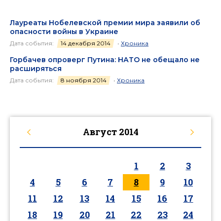
Лауреаты Нобелевской премии мира заявили об
опасности войны в Украине
Дата события:
14 декабря 2014
•
Хроника
Горбачев опроверг Путина: НАТО не обещало не
расширяться
Дата события:
8 ноября 2014
•
Хроника
Август
2014
1
2
3
4
5
6
7
8
9
10
11
12
13
14
15
16
17
18
19
20
21
22
23
24