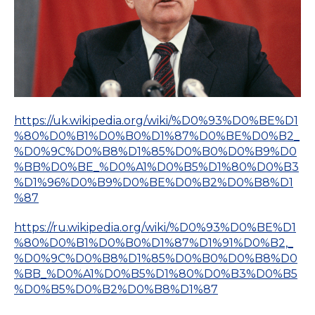
https://uk.wikipedia.org/wiki/%D0%93%D0%BE%D1
%80%D0%B1%D0%B0%D1%87%D0%BE%D0%B2_
%D0%9C%D0%B8%D1%85%D0%B0%D0%B9%D0
%BB%D0%BE_%D0%A1%D0%B5%D1%80%D0%B3
%D1%96%D0%B9%D0%BE%D0%B2%D0%B8%D1
%87
https://ru.wikipedia.org/wiki/%D0%93%D0%BE%D1
%80%D0%B1%D0%B0%D1%87%D1%91%D0%B2,_
%D0%9C%D0%B8%D1%85%D0%B0%D0%B8%D0
%BB_%D0%A1%D0%B5%D1%80%D0%B3%D0%B5
%D0%B5%D0%B2%D0%B8%D1%87