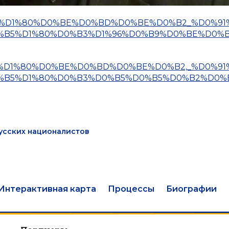
%D0%B8%D1%80%D0%BE%D0%BD%D0%BE%D0%B2_%D0%9
0%B5%D1%80%D0%B3%D1%96%D0%B9%D0%BE%D0%
%D0%B8%D1%80%D0%BE%D0%BD%D0%BE%D0%B2,_%D0%9
0%B5%D1%80%D0%B3%D0%B5%D0%B5%D0%B2%D0%
усских националистов
Интерактивная карта
Процессы
Биографии