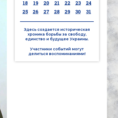
18
19
20
21
22
23
24
25
26
27
28
29
30
31
Здесь создается историческая
хроника борьбы за свободу,
единство и будущее Украины.
Участники событий могут
делиться воспоминаниями!