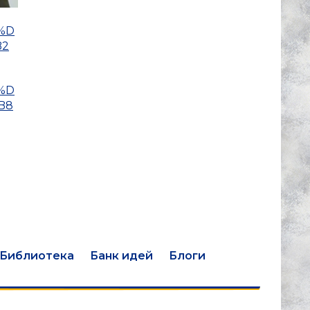
1%D
B2
1%D
B8
Библиотека
Банк идей
Блоги