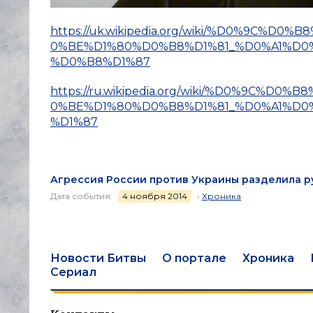
https://uk.wikipedia.org/wiki/%D0%9C
0%BE%D1%80%D0%B8%D1%81_%D0%A1%D
%D0%B8%D1%87
https://ru.wikipedia.org/wiki/%D0%9C
0%BE%D1%80%D0%B8%D1%81_%D0%A1%D
%D1%87
Агрессия России против Украины разделила р
Дата события:
4 ноября 2014
•
Хроника
Новости Битвы
О портале
Хроника
Сериал