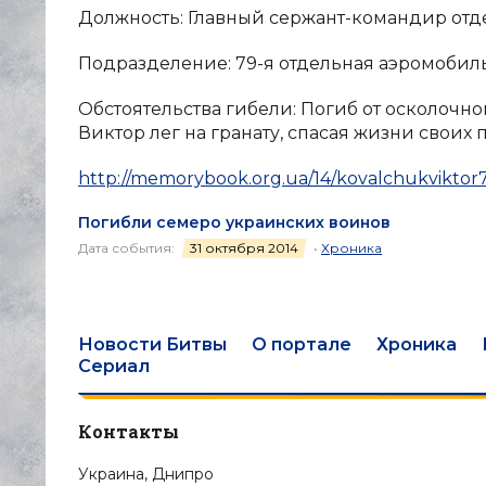
Должность: Главный сержант-командир отд
Подразделение: 79-я отдельная аэромобил
Обстоятельства гибели: Погиб от осколочно
Виктор лег на гранату, спасая жизни своих 
http://memorybook.org.ua/14/kovalchukviktor
Погибли семеро украинских воинов
Дата события:
31 октября 2014
•
Хроника
Новости Битвы
О портале
Хроника
Сериал
Контакты
Украина, Днипро