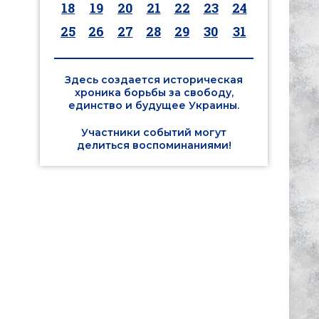
18
19
20
21
22
23
24
25
26
27
28
29
30
31
Здесь создается историческая
хроника борьбы за свободу,
единство и будущее Украины.
Участники событий могут
делиться воспоминаниями!