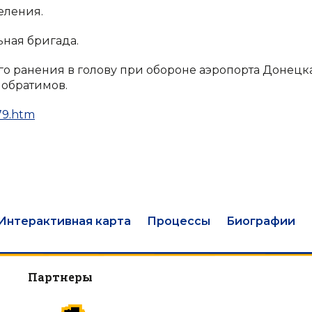
еления.
ьная бригада.
го ранения в голову при обороне аэропорта Донецка
побратимов.
79.htm
Интерактивная карта
Процессы
Биографии
Партнеры