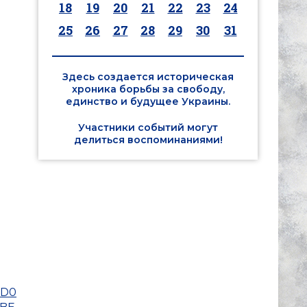
18
19
20
21
22
23
24
25
26
27
28
29
30
31
Здесь создается историческая
хроника борьбы за свободу,
единство и будущее Украины.
Участники событий могут
делиться воспоминаниями!
%D0