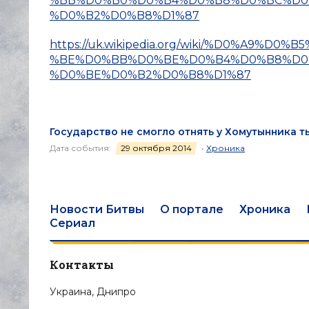
%BB%D0%B0%D0%B4%D0%B8%D0%BC%D0%
%D0%B2%D0%B8%D1%87
https://uk.wikipedia.org/wiki/%D0%A9
%BE%D0%BB%D0%BE%D0%B4%D0%B8%D0%
%D0%BE%D0%B2%D0%B8%D1%87
Государство не смогло отнять у Хомутынника т
Дата события:
29 октября 2014
•
Хроника
Новости Битвы
О портале
Хроника
Сериал
Контакты
Украина, Днипро