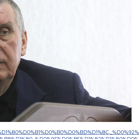
%D0%B5%D1%80%D0%B1%D0%B0%D0%BD%D1%8C,_%D0%92