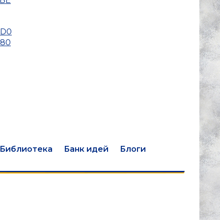
BE
%D0
80
Библиотека
Банк идей
Блоги