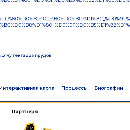
B8%D1%80_%D0%9F%D0%B5%D1%82%D1%80%D0%
%D0%B5%D1%80%D0%B1%D0%B0%D0%BD%D1%8C_%D0%92
BC%D0%B8%D1%80_%D0%9F%D0%B5%D1%82%D1%
ысячу гектаров прудов
Интерактивная карта
Процессы
Биографии
Партнеры