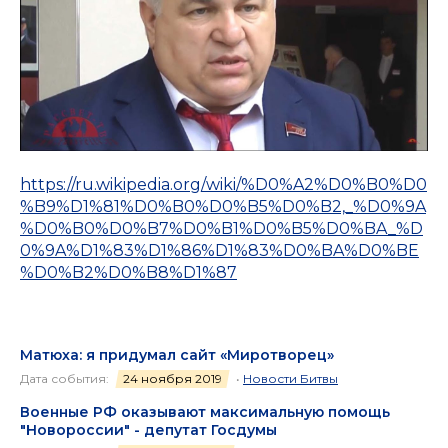
https://ru.wikipedia.org/wiki/%D0%A2%D0%B0%D0
%B9%D1%81%D0%B0%D0%B5%D0%B2,_%D0%9A
%D0%B0%D0%B7%D0%B1%D0%B5%D0%BA_%D
0%9A%D1%83%D1%86%D1%83%D0%BA%D0%BE
%D0%B2%D0%B8%D1%87
Матюха: я придумал сайт «Миротворец»
Дата события:
24 ноября 2019
•
Новости Битвы
Военные РФ оказывают максимальную помощь
"Новороссии" - депутат Госдумы