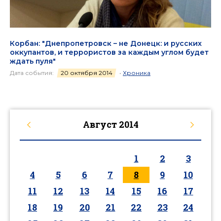
Корбан: "Днепропетровск – не Донецк: и русских
оккупантов, и террористов за каждым углом будет
ждать пуля"
Дата события:
20 октября 2014
•
Хроника
Август
2014
1
2
3
4
5
6
7
8
9
10
11
12
13
14
15
16
17
18
19
20
21
22
23
24