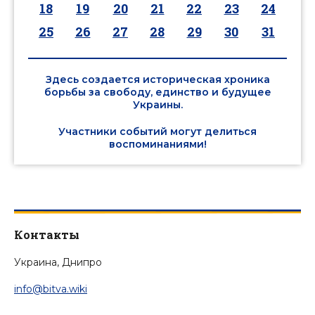
18
19
20
21
22
23
24
25
26
27
28
29
30
31
Здесь создается историческая хроника
борьбы за свободу, единство и будущее
Украины.
Участники событий могут делиться
воспоминаниями!
Контакты
Украина, Днипро
info@bitva.wiki