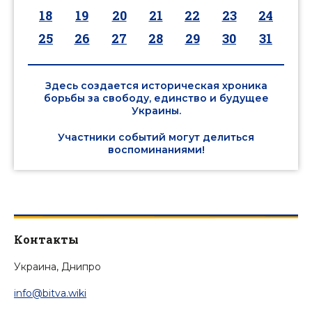
18
19
20
21
22
23
24
25
26
27
28
29
30
31
Здесь создается историческая хроника
борьбы за свободу, единство и будущее
Украины.
Участники событий могут делиться
воспоминаниями!
Контакты
Украина, Днипро
info@bitva.wiki