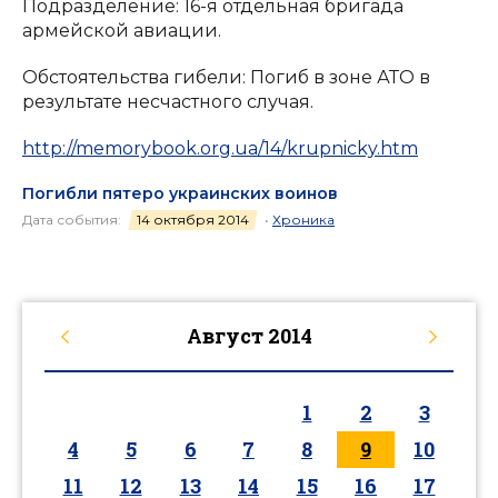
Подразделение: 16-я отдельная бригада
армейской авиации.
Обстоятельства гибели: Погиб в зоне АТО в
результате несчастного случая.
http://memorybook.org.ua/14/krupnicky.htm
Погибли пятеро украинских воинов
Дата события:
14 октября 2014
•
Хроника
Август
2014
1
2
3
4
5
6
7
8
9
10
11
12
13
14
15
16
17