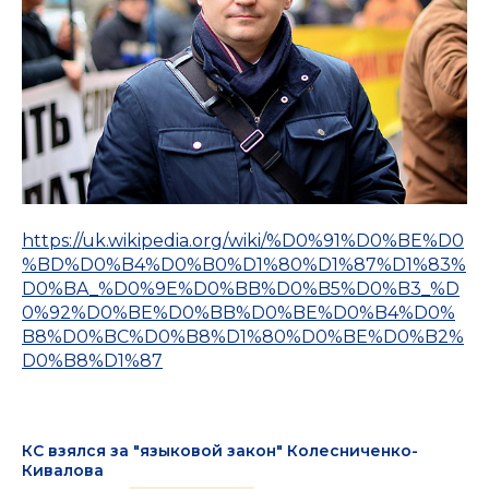
https://uk.wikipedia.org/wiki/%D0%91%D0%BE%D0
%BD%D0%B4%D0%B0%D1%80%D1%87%D1%83%
D0%BA_%D0%9E%D0%BB%D0%B5%D0%B3_%D
0%92%D0%BE%D0%BB%D0%BE%D0%B4%D0%
B8%D0%BC%D0%B8%D1%80%D0%BE%D0%B2%
D0%B8%D1%87
КС взялся за "языковой закон" Колесниченко-
Кивалова