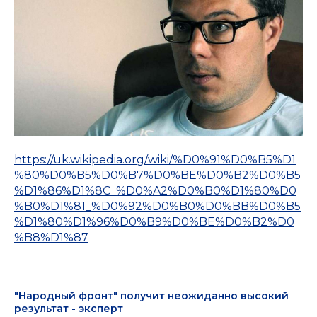
https://uk.wikipedia.org/wiki/%D0%91%D0%B5%D1
%80%D0%B5%D0%B7%D0%BE%D0%B2%D0%B5
%D1%86%D1%8C_%D0%A2%D0%B0%D1%80%D0
%B0%D1%81_%D0%92%D0%B0%D0%BB%D0%B5
%D1%80%D1%96%D0%B9%D0%BE%D0%B2%D0
%B8%D1%87
"Народный фронт" получит неожиданно высокий
результат - эксперт