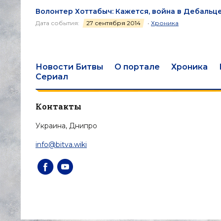
Волонтер Хоттабыч: Кажется, война в Дебальце
Дата события:
27 сентября 2014
•
Хроника
Новости Битвы
О портале
Хроника
Сериал
Контакты
Украина, Днипро
info@bitva.wiki