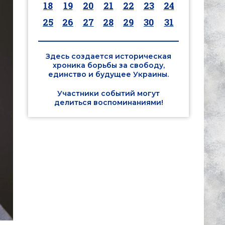
18
19
20
21
22
23
24
25
26
27
28
29
30
31
Здесь создается историческая
хроника борьбы за свободу,
единство и будущее Украины.
Участники событий могут
делиться воспоминаниями!