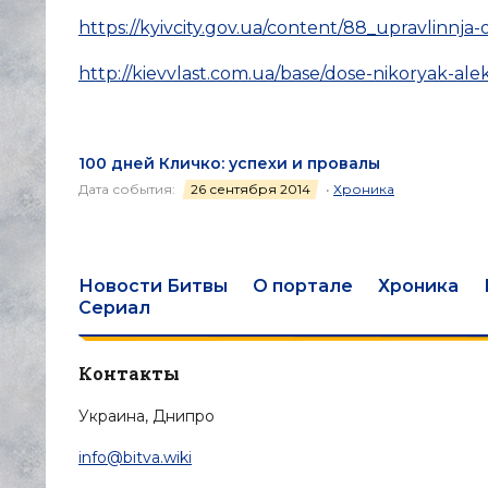
https://kyivcity.gov.ua/content/88_upravlinnj
http://kievvlast.com.ua/base/dose-nikoryak-ale
100 дней Кличко: успехи и провалы
Дата события:
26 сентября 2014
•
Хроника
Новости Битвы
О портале
Хроника
Сериал
Контакты
Украина, Днипро
info@bitva.wiki