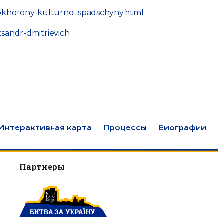
a-okhorony-kulturnoi-spadschyny.html
ksandr-dmitrievich
Интерактивная карта
Процессы
Биографии
Партнеры