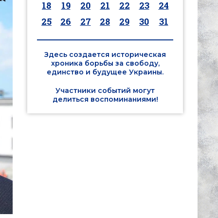
18
19
20
21
22
23
24
25
26
27
28
29
30
31
Здесь создается историческая
хроника борьбы за свободу,
единство и будущее Украины.
Участники событий могут
делиться воспоминаниями!