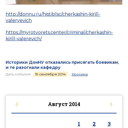
http://donnu.ru/hist/plsc/cherkashin-kirill-
valeryevich
https://myrotvorets.center/criminal/cherkashin-
kirill-valerevich/
Историки ДонНУ отказались присягать боевикам,
и те разогнали кафедру
Дата события:
19 сентября 2014
•
Хроника
Август
2014
1
2
3