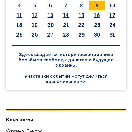
4
5
6
7
8
9
10
11
12
13
14
15
16
17
18
19
20
21
22
23
24
25
26
27
28
29
30
31
Здесь создается историческая хроника
борьбы за свободу, единство и будущее
Украины.
Участники событий могут делиться
воспоминаниями!
Контакты
Украина, Днипро