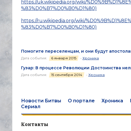
https://uk.wikipedia.org/wiki/%D0%9B
%83%D0%B7%D0%B0%D1%80)
https://ru.wikipedia.org/wiki/%D0%9B
%83%D0%B7%D0%B0%D1%80)
Помогите переселенцам, и они будут апостола
Дата события:
6 января 2015
•
Хроника
Гузар: В процессе Революции Достоинства нел
Дата события:
15 сентября 2014
•
Хроника
Новости Битвы
О портале
Хроника
Сериал
Контакты