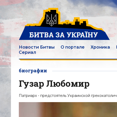
Новости Битвы
О портале
Хроника
Сериал
биографии
Гузар Любомир
Патриарх - предстоятель Украинской грекокатоличе