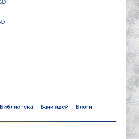
%D1
%D1
Библиотека
Банк идей
Блоги