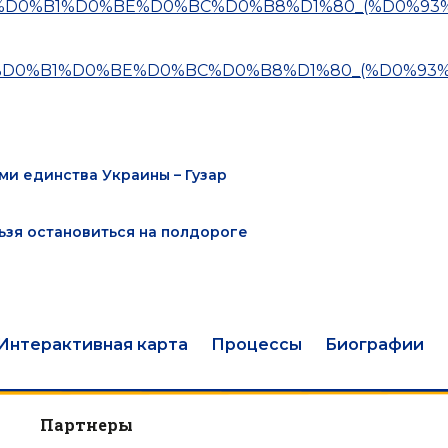
%D1%8E%D0%B1%D0%BE%D0%BC%D0%B8%D1%80_(%D0%93
%D1%8E%D0%B1%D0%BE%D0%BC%D0%B8%D1%80_(%D0%93
ми единства Украины – Гузар
ьзя остановиться на полдороге
Интерактивная карта
Процессы
Биографии
Партнеры