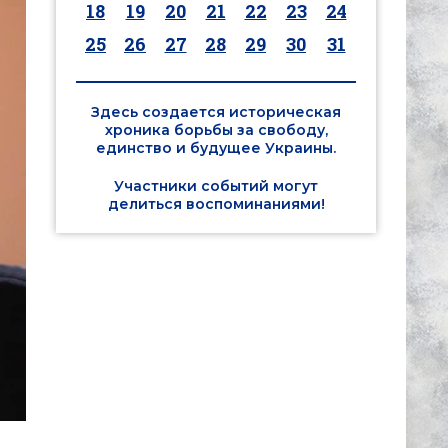
18
19
20
21
22
23
24
25
26
27
28
29
30
31
Здесь создается историческая
хроника борьбы за свободу,
единство и будущее Украины.
Участники событий могут
делиться воспоминаниями!