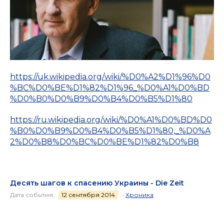
https://uk.wikipedia.org/wiki/%D0%A2%D1%96%D0
%BC%D0%BE%D1%82%D1%96_%D0%A1%D0%BD
%D0%B0%D0%B9%D0%B4%D0%B5%D1%80
https://ru.wikipedia.org/wiki/%D0%A1%D0%BD%D0
%B0%D0%B9%D0%B4%D0%B5%D1%80,_%D0%A
2%D0%B8%D0%BC%D0%BE%D1%82%D0%B8
Десять шагов к спасению Украины - Die Zeit
Дата события:
12 сентября 2014
•
Хроника