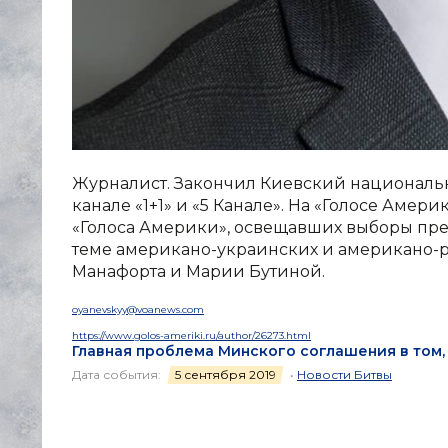
Журналист. Закончил Киевский национальн
канале «1+1» и «5 Канале». На «Голосе Амер
«Голоса Америки», освещавших выборы пре
теме американо-украинских и американо-р
Манафорта и Марии Бутиной.
oyanevskyy@voanews.com
https://www.golos-ameriki.ru/author/26273.html
Главная проблема Минского соглашения в том, 
Дата события:
5 сентября 2019
•
Новости Битвы