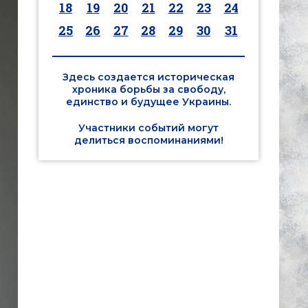
18
19
20
21
22
23
24
25
26
27
28
29
30
31
Здесь создается историческая
хроника борьбы за свободу,
единство и будущее Украины.
Участники событий могут
делиться воспоминаниями!