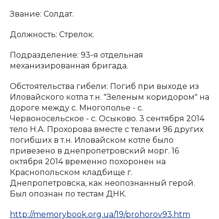
Звание: Солдат.
Должность: Стрелок.
Подразделение: 93-я отдельная
механизированная бригада.
Обстоятельства гибели: Погиб при выходе из
Иловайского котла т.н. "Зеленым коридором" на
дороге между с. Многополье - с.
Червоносельское - с. Осыково. 3 сентября 2014
тело Н.А. Прохорова вместе с телами 96 других
погибших в т.н. Иловайском котле было
привезено в днепропетровский морг. 16
октября 2014 временно похоронен на
Краснопольском кладбище г.
Днепропетровска, как неопознанный герой.
Был опознан по тестам ДНК.
http://memorybook.org.ua/19/prohorov93.htm