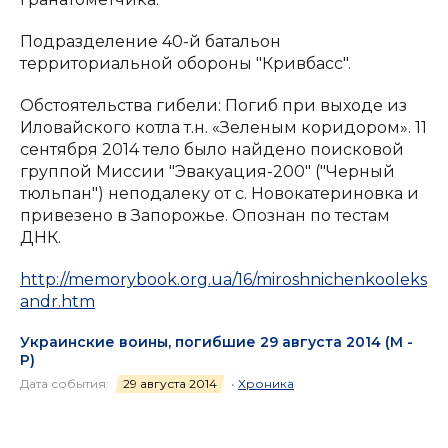
Подразделение 40-й батальон
территориальной обороны "Кривбасс".
Обстоятельства гибели: Погиб при выходе из
Иловайского котла т.н. «Зеленым коридором». 11
сентября 2014 тело было найдено поисковой
группой Миссии "Эвакуация-200" ("Черный
тюльпан") неподалеку от с. Новокатериновка и
привезено в Запорожье. Опознан по тестам
ДНК.
http://memorybook.org.ua/16/miroshnichenkooleks
andr.htm
Украинские воины, погибшие 29 августа 2014 (М -
Р)
Дата события:
29 августа 2014
•
Хроника