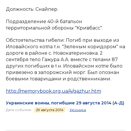
Должность: Снайпер.
Подразделение 40-й батальон
территориальной обороны "Кривбасс".
Обстоятельства гибели: Погиб при выходе из
Иловайского котла т.н. "Зеленым коридором" на
дороге в районе с. Новокатериновка. 2
сентября тело Гажура А.А. вместе с телами 87
других погибших в т.н. Иловайском котле было
привезено в запорожский морг. Был опознан
боевыми товарищами и родственниками.
http://memorybook.org.ua/4/gazhur.htm
Украинские воины, погибшие 29 августа 2014 (А-Д)
Дата события:
29 августа 2014
•
Хроника