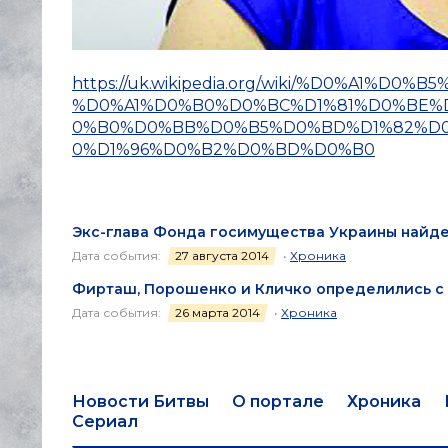
https://uk.wikipedia.org/wiki/%D0%A1%
%D0%A1%D0%B0%D0%BC%D1%81%D0%BE
0%B0%D0%BB%D0%B5%D0%BD%D1%82%D0
0%D1%96%D0%B2%D0%BD%D0%B0
Экс-глава Фонда госимущества Украины найде
Дата события:
27 августа 2014
•
Хроника
Фирташ, Порошенко и Кличко определились с
Дата события:
26 марта 2014
•
Хроника
Новости Битвы
О портале
Хроника
Сериал