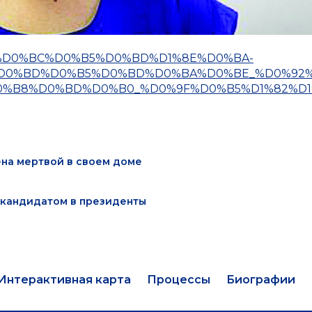
D0%B5%D0%BC%D0%B5%D0%BD%D1%8E%D0%BA-
%D0%BD%D0%B5%D0%BD%D0%BA%D0%BE_%D0%92
%B8%D0%BD%D0%B0_%D0%9F%D0%B5%D1%82%D1
на мертвой в своем доме
 кандидатом в президенты
Интерактивная карта
Процессы
Биографии