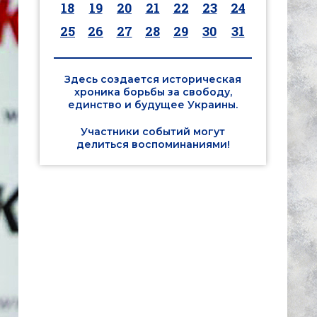
18
19
20
21
22
23
24
25
26
27
28
29
30
31
Здесь создается историческая
хроника борьбы за свободу,
единство и будущее Украины.
Участники событий могут
делиться воспоминаниями!