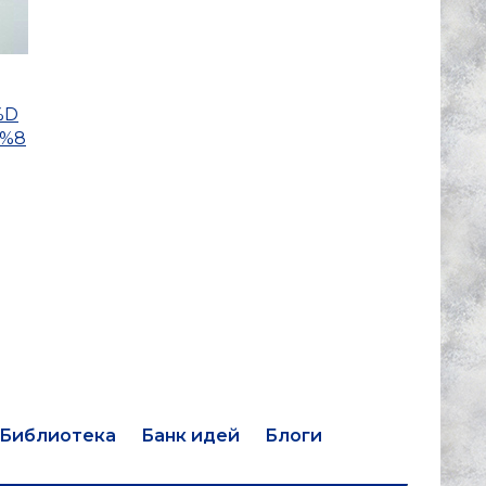
%D
%8
Библиотека
Банк идей
Блоги