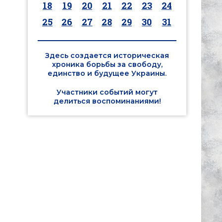
18
19
20
21
22
23
24
25
26
27
28
29
30
31
Здесь создается историческая
хроника борьбы за свободу,
единство и будущее Украины.
Участники событий могут
делиться воспоминаниями!