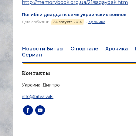
http://memorybook.org.ua/21/sagaydak.htm
Погибли двадцать семь украинских воинов
Дата события:
24 августа 2014
•
Хроника
Новости Битвы
О портале
Хроника
Сериал
Контакты
Украина, Днипро
info@bitva.wiki