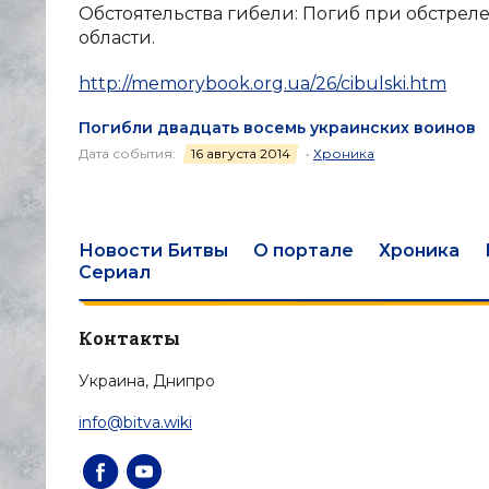
Обстоятельства гибели: Погиб при обстреле
области.
http://memorybook.org.ua/26/cibulski.htm
Погибли двадцать восемь украинских воинов
Дата события:
16 августа 2014
•
Хроника
Новости Битвы
О портале
Хроника
Сериал
Контакты
Украина, Днипро
info@bitva.wiki