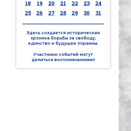
18
19
20
21
22
23
24
25
26
27
28
29
30
31
Здесь создается историческая
хроника борьбы за свободу,
единство и будущее Украины.
Участники событий могут
делиться воспоминаниями!