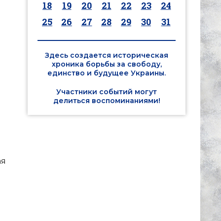
18
19
20
21
22
23
24
25
26
27
28
29
30
31
Здесь создается историческая
хроника борьбы за свободу,
единство и будущее Украины.
Участники событий могут
делиться воспоминаниями!
ая