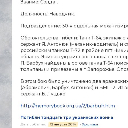
Звание: Cолдат.
Должность: Наводчик.
Подразделение: 30-я отдельная механизир
Обстоятельства гибели: Танк Т-64, экипаж 
сержант Я. Антонюк (механик-водитель) и со
российским танком Т-72 в районе пгт Ник
область. Экипаж украинского танка с тех по
П. Барбух найдены в остове танка Т-64 по
тюльпан») и привезены в г. Запорожье. Опоз
В этом бою было уничтожено два вражеских 
(Абрамович, Барбух, Антонюк) и БМП-2. Из
сержант Б. Луцько.
http://memorybook.org.ua/2/barbuh.htm
Погибли тридцать три украинских воина
Дата события:
12 августа 2014
•
Хроника