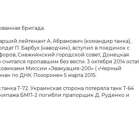
ованная бригада.
старший лейтенант А. Абрамович (командир танка),
лдат П. Барбух (наводчик), вступил в поединок с
ифоров, Снежнянский городской совет, Донецкая
р считался пропавшим без вести. 3 октября 2014 оста
исковиками Миссии «Эвакуация-200» ( «Черный
нан по ДНК. Похоронен 5 марта 2015.
танка Т-72. Украинская сторона потеряла танк Т-64
 экипажа БМП-2 погибли прапорщик Д. Руденко и