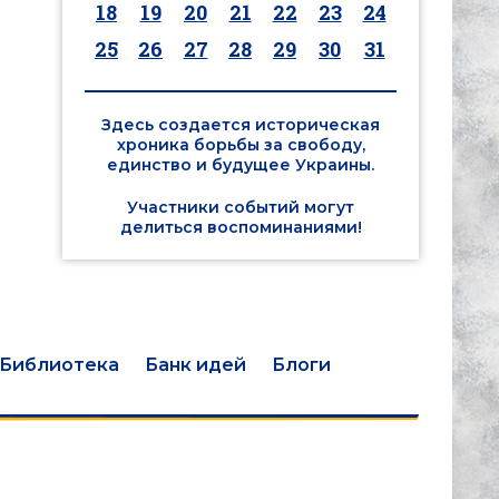
18
19
20
21
22
23
24
25
26
27
28
29
30
31
Здесь создается историческая
хроника борьбы за свободу,
единство и будущее Украины.
Участники событий могут
делиться воспоминаниями!
Библиотека
Банк идей
Блоги