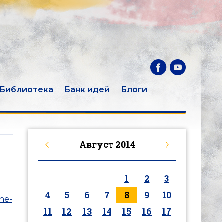
Библиотека
Банк идей
Блоги
Август
2014
1
2
3
4
5
6
7
8
9
10
che-
11
12
13
14
15
16
17