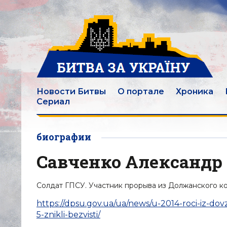
Новости Битвы
О портале
Хроника
Сериал
биографии
Савченко Александр
Солдат ГПСУ. Участник прорыва из Должанского ко
https://dpsu.gov.ua/ua/news/u-2014-roci-iz-do
5-znikli-bezvisti/