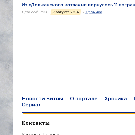
Из «Должанского котла» не вернулось 11 погра
Дата события:
7 августа 2014
•
Хроника
Новости Битвы
О портале
Хроника
Сериал
Контакты
Украина, Днипро