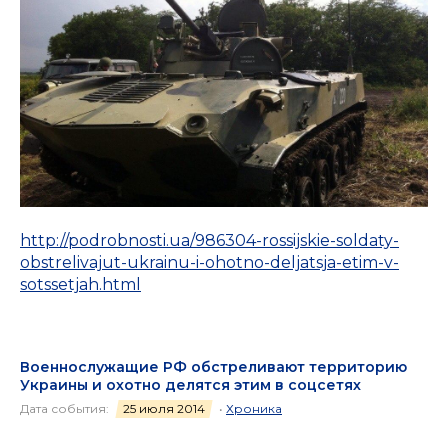
http://podrobnosti.ua/986304-rossijskie-soldaty-
obstrelivajut-ukrainu-i-ohotno-deljatsja-etim-v-
sotssetjah.html
Военнослужащие РФ обстреливают территорию
Украины и охотно делятся этим в соцсетях
Дата события:
25 июля 2014
•
Хроника