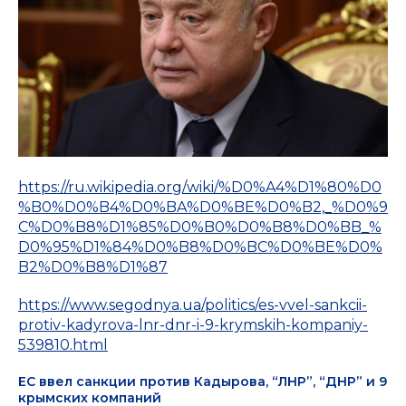
https://ru.wikipedia.org/wiki/%D0%A4%D1%80%D0
%B0%D0%B4%D0%BA%D0%BE%D0%B2,_%D0%9
C%D0%B8%D1%85%D0%B0%D0%B8%D0%BB_%
D0%95%D1%84%D0%B8%D0%BC%D0%BE%D0%
B2%D0%B8%D1%87
https://www.segodnya.ua/politics/es-vvel-sankcii-
protiv-kadyrova-lnr-dnr-i-9-krymskih-kompaniy-
539810.html
ЕС ввел санкции против Кадырова, “ЛНР”, “ДНР” и 9
крымских компаний