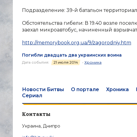
Подразделение: 39-й батальон территориаль
Обстоятельства гибели: В 19.40 возле посе
заехал микроавтобус, начиненный взрывчат
http://memorybook.org.ua/9/zagorodniy.htm
Погибли двадцать два украинских воина
Дата события:
21 июля 2014
•
Хроника
Новости Битвы
О портале
Хроника
Сериал
Контакты
Украина, Днипро