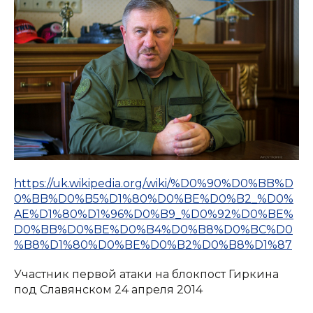
https://uk.wikipedia.org/wiki/%D0%90%D0%BB%D
0%BB%D0%B5%D1%80%D0%BE%D0%B2_%D0%
AE%D1%80%D1%96%D0%B9_%D0%92%D0%BE%
D0%BB%D0%BE%D0%B4%D0%B8%D0%BC%D0
%B8%D1%80%D0%BE%D0%B2%D0%B8%D1%87
Участник первой атаки на блокпост Гиркина
под Славянском 24 апреля 2014