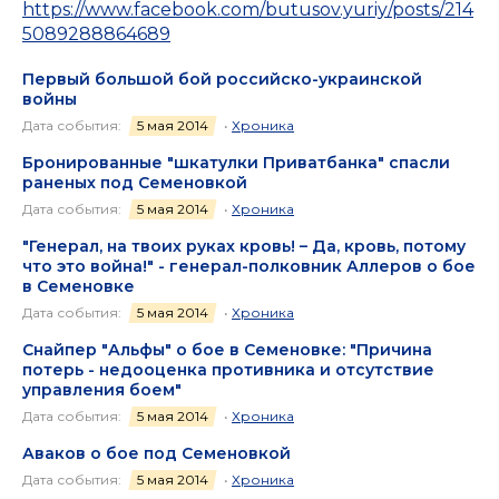
https://www.facebook.com/butusov.yuriy/posts/214
5089288864689
Первый большой бой российско-украинской
войны
Дата события:
5 мая 2014
•
Хроника
Бронированные "шкатулки Приватбанка" спасли
раненых под Семеновкой
Дата события:
5 мая 2014
•
Хроника
"Генерал, на твоих руках кровь! – Да, кровь, потому
что это война!" - генерал-полковник Аллеров о бое
в Семеновке
Дата события:
5 мая 2014
•
Хроника
Снайпер "Альфы" о бое в Семеновке: "Причина
потерь - недооценка противника и отсутствие
управления боем"
Дата события:
5 мая 2014
•
Хроника
Аваков о бое под Семеновкой
Дата события:
5 мая 2014
•
Хроника