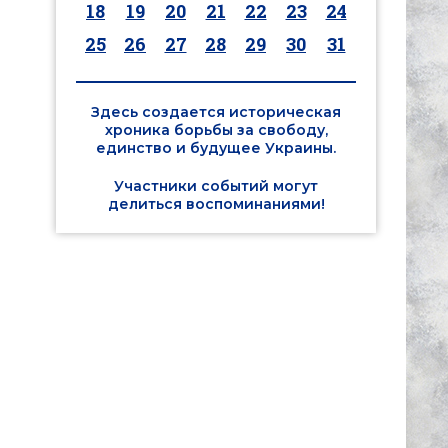
18
19
20
21
22
23
24
25
26
27
28
29
30
31
Здесь создается историческая
хроника борьбы за свободу,
единство и будущее Украины.
Участники событий могут
делиться воспоминаниями!