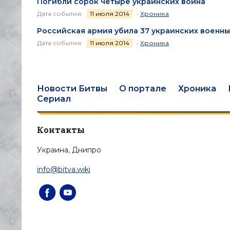
Погибли сорок четыре украинских воина
Дата события:
11 июля 2014
•
Хроника
Российская армия убила 37 украинских военн
Дата события:
11 июля 2014
•
Хроника
Новости Битвы
О портале
Хроника
Сериал
Контакты
Украина, Днипро
info@bitva.wiki