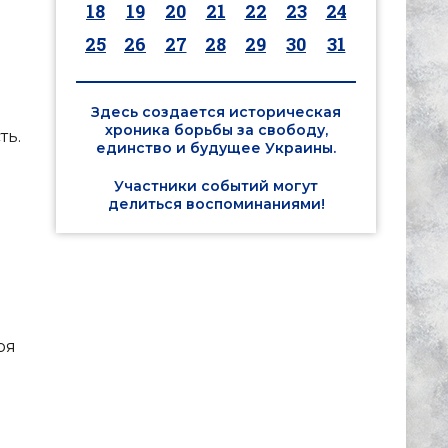
18
19
20
21
22
23
24
25
26
27
28
29
30
31
Здесь создается историческая
хроника борьбы за свободу,
ть.
единство и будущее Украины.
Участники событий могут
делиться воспоминаниями!
ря