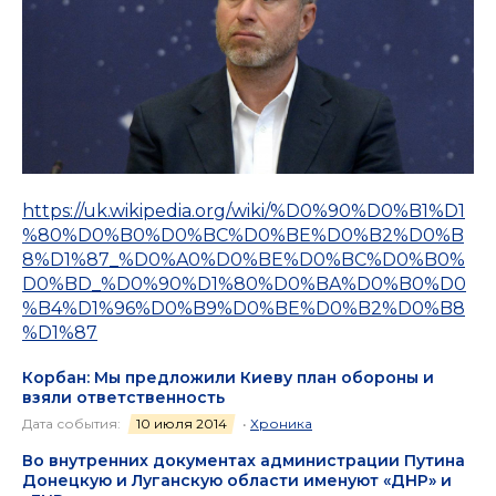
https://uk.wikipedia.org/wiki/%D0%90%D0%B1%D1
%80%D0%B0%D0%BC%D0%BE%D0%B2%D0%B
8%D1%87_%D0%A0%D0%BE%D0%BC%D0%B0%
D0%BD_%D0%90%D1%80%D0%BA%D0%B0%D0
%B4%D1%96%D0%B9%D0%BE%D0%B2%D0%B8
%D1%87
Корбан: Мы предложили Киеву план обороны и
взяли ответственность
Дата события:
10 июля 2014
•
Хроника
Во внутренних документах администрации Путина
Донецкую и Луганскую области именуют «ДНР» и