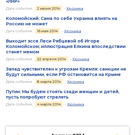
«ЛНР»
Дата события:
2 июня 2014
•
Хроника
Коломойский: Сама по себе Украина влиять на
Россию не может
Дата события:
16 мая 2014
•
Хроника
Выходит эссе Леси Рябцевой об Игоре
Коломойском; иллюстрация Елкина впоследствии
станет мемом
Дата события:
22 апреля 2014
•
Хроника
Запад чувствителен к угрозам Кремля: санкции не
будут сильными, если РФ остановится на Крыме
Дата события:
8 марта 2014
•
Хроника
Путин: Мы будем стоять сзади женщин и детей,
пусть попробуют стрелять
Дата события:
4 марта 2014
•
Хроника