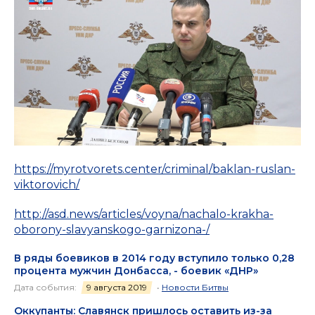
https://myrotvorets.center/criminal/baklan-ruslan-
viktorovich/
http://asd.news/articles/voyna/nachalo-krakha-
oborony-slavyanskogo-garnizona-/
В ряды боевиков в 2014 году вступило только 0,28
процента мужчин Донбасса, - боевик «ДНР»
Дата события:
9 августа 2019
•
Новости Битвы
Оккупанты: Славянск пришлось оставить из-за