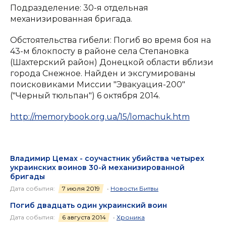
Подразделение: 30-я отдельная
механизированная бригада.
Обстоятельства гибели: Погиб во время боя на
43-м блокпосту в районе села Степановка
(Шахтерский район) Донецкой области вблизи
города Снежное. Найден и эксгумированы
поисковиками Миссии "Эвакуация-200"
("Черный тюльпан") 6 октября 2014.
http://memorybook.org.ua/15/lomachuk.htm
Владимир Цемах - соучастник убийства четырех
украинских воинов 30-й механизированной
бригады
Дата события:
7 июля 2019
•
Новости Битвы
Погиб двадцать один украинский воин
Дата события:
6 августа 2014
•
Хроника