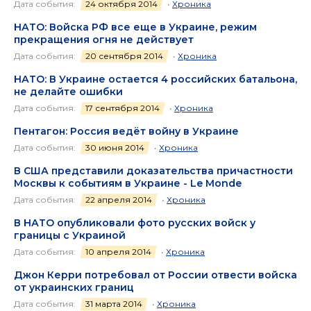
Дата события:
24 октября 2014
•
Хроника
НАТО: Войска РФ все еще в Украине, режим
прекращения огня не действует
Дата события:
20 сентября 2014
•
Хроника
НАТО: В Украине остается 4 российских батальона,
не делайте ошибки
Дата события:
17 сентября 2014
•
Хроника
Пентагон: Россия ведёт войну в Украине
Дата события:
30 июня 2014
•
Хроника
В США представили доказательства причастности
Москвы к событиям в Украине - Le Monde
Дата события:
22 апреля 2014
•
Хроника
В НАТО опубликовали фото русских войск у
границы с Украиной
Дата события:
10 апреля 2014
•
Хроника
Джон Керри потребовал от России отвести войска
от украинских границ
Дата события:
31 марта 2014
•
Хроника