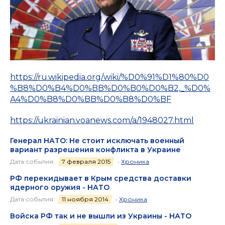
https://ru.wikipedia.org/wiki/%D0%91%D1%80%D0
%B8%D0%B4%D0%BB%D0%B0%D0%B2,_%D0%
A4%D0%B8%D0%BB%D0%B8%D0%BF
https://ukrainian.voanews.com/a/1948027.html
Генерал НАТО: Не стоит исключать военный
вариант разрешения конфликта в Украине
Дата события:
7 февраля 2015
•
Хроника
РФ перекидывает в Крым средства доставки
ядерного оружия - НАТО
Дата события:
11 ноября 2014
•
Хроника
Войска РФ так и не вышли из Украины - НАТО