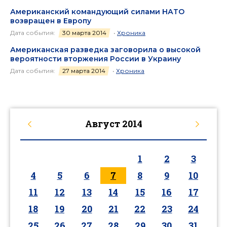
Американский командующий силами НАТО
возвращен в Европу
Дата события:
30 марта 2014
•
Хроника
Американская разведка заговорила о высокой
вероятности вторжения России в Украину
Дата события:
27 марта 2014
•
Хроника
Август
2014
1
2
3
4
5
6
7
8
9
10
11
12
13
14
15
16
17
18
19
20
21
22
23
24
25
26
27
28
29
30
31