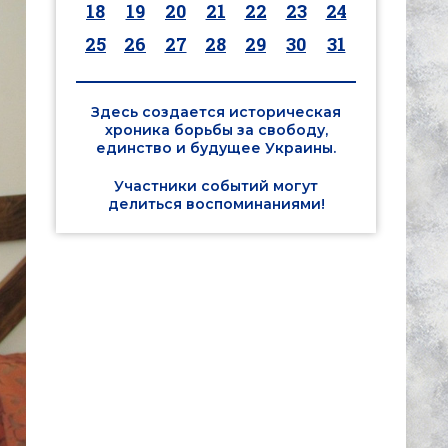
18
19
20
21
22
23
24
25
26
27
28
29
30
31
Здесь создается историческая
хроника борьбы за свободу,
единство и будущее Украины.
Участники событий могут
делиться воспоминаниями!