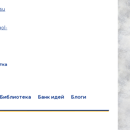
osu
gol-
тка
Библиотека
Банк идей
Блоги