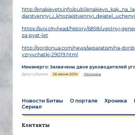
http://enakievets.info/publ/enakievo_kak_na_l
darstvennyj_i_khozjajstvennyj_dejatel_uchenyj
https://svoi.city/read/history/6858/ugolnyj-ge
za-pyat-let
http://gordonua.com/news/separatism/na-donba
vzryvchatki-29019.html
Минэнерго: Захвачены двое руководителей уг
Дата события:
26 июня 2014
•
Хроника
Новости Битвы
О портале
Хроника
Сериал
Контакты