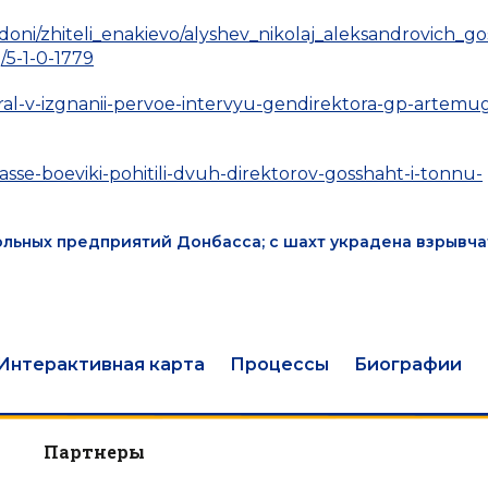
adoni/zhiteli_enakievo/alyshev_nikolaj_aleksandrovich_g
/5-1-0-1779
neral-v-izgnanii-pervoe-intervyu-gendirektora-gp-artemu
sse-boeviki-pohitili-dvuh-direktorov-gosshaht-i-tonnu-
ольных предприятий Донбасса; с шахт украдена взрывча
Интерактивная карта
Процессы
Биографии
Партнеры