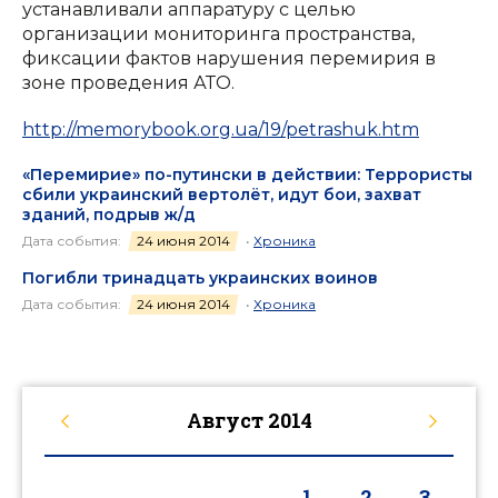
устанавливали аппаратуру с целью
организации мониторинга пространства,
фиксации фактов нарушения перемирия в
зоне проведения АТО.
http://memorybook.org.ua/19/petrashuk.htm
«Перемирие» по-путински в действии: Террористы
сбили украинский вертолёт, идут бои, захват
зданий, подрыв ж/д
Дата события:
24 июня 2014
•
Хроника
Погибли тринадцать украинских воинов
Дата события:
24 июня 2014
•
Хроника
Август
2014
1
2
3