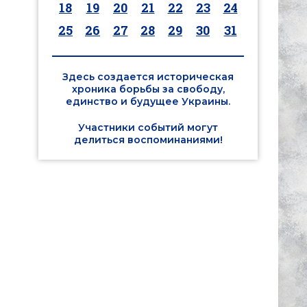
18
19
20
21
22
23
24
25
26
27
28
29
30
31
Здесь создается историческая
хроника борьбы за свободу,
единство и будущее Украины.
Участники событий могут
делиться воспоминаниями!