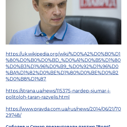
https://uk.wikipedia.org/wiki/%D0%A2%D0%B0%D1
%80%D0%B0%D0%BD_%D0%A1%D0%B5%D1%80
%D0%B3%D1%96%D0%B9_%D0%92%D1%96%D0
%BA%D1%82%D0%BE%D1%80%D0%BE%D0%B2
%D0%B8%D1%87
https://strana.ua/news/115375-nardep-sjumar-i-
politoloh-taran-razvelis.html
https://www.pravda.com.ua/rus/news/2014/06/21/70
29748/
Соболев и Сюмар презентовали партию "Воля"